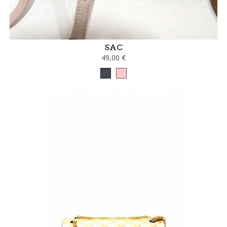
SAC
49,00 €
Noir
Rose